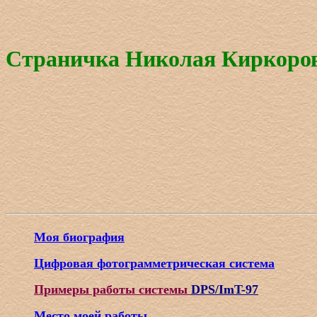
Страничка Николая Киркоро
Моя биография
Цифровая фотограмметрическая система
Примеры работы системы
DPS/ImT-97
Место моей работы